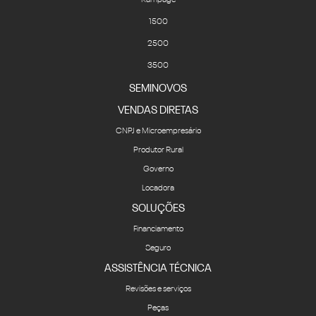
Rampage
1500
2500
3500
SEMINOVOS
VENDAS DIRETAS
CNPJ e Microempresário
Produtor Rural
Governo
Locadora
SOLUÇÕES
Financiamento
Seguro
ASSISTÊNCIA TÉCNICA
Revisões e serviços
Peças