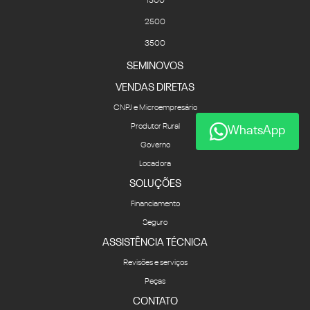
1500
2500
3500
SEMINOVOS
VENDAS DIRETAS
CNPJ e Microempresário
Produtor Rural
WhatsApp
Governo
Locadora
SOLUÇÕES
Financiamento
Seguro
ASSISTÊNCIA TÉCNICA
Revisões e serviços
Peças
CONTATO