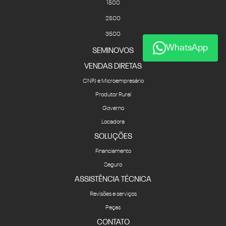
1500
2500
3500
WhatsApp
SEMINOVOS
VENDAS DIRETAS
CNPJ e Microempresário
Produtor Rural
Governo
Locadora
SOLUÇÕES
Financiamento
Seguro
ASSISTÊNCIA TÉCNICA
Revisões e serviços
Peças
CONTATO