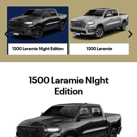
Anterior
P
1500 Laramie NIght Edition
1500 Laramie
1500 Laramie NIght
Edition