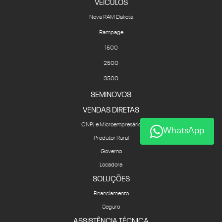
VEÍCULOS
Nova RAM Dakota
Rampage
1500
2500
3500
SEMINOVOS
VENDAS DIRETAS
CNPJ e Microempresário
WhatsApp
Produtor Rural
Governo
Locadora
SOLUÇÕES
Financiamento
Seguro
ASSISTÊNCIA TÉCNICA