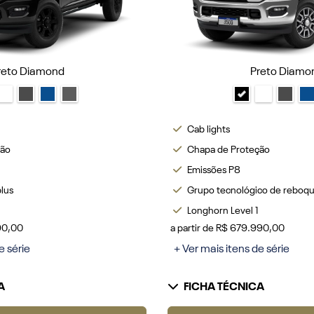
reto Diamond
Preto Diamo
Cab lights
ção
Chapa de Proteção
Emissões P8
plus
Grupo tecnológico de reboq
Longhorn Level 1
990,00
a partir de R$ 679.990,00
e série
+ Ver mais itens de série
A
FICHA TÉCNICA