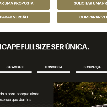
TAR UMA PROPOSTA
SOLICITAR UMA P
PARAR VERSÃO
COMPARAR VE
ICAPE FULLSIZE SER ÚNICA.
CAPACIDADE
TECNOLOGIA
SEGURANÇA
seu caminho com precisão.
ja de dia ou de noite.​