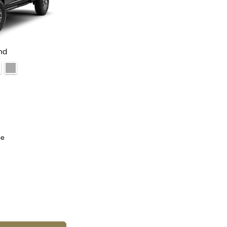
nd
ue