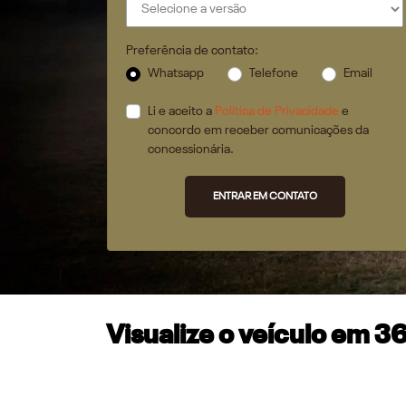
Preferência de contato:
Whatsapp
Telefone
Email
Li e aceito a
Política de Privacidade
e
concordo em receber comunicações da
concessionária.
ENTRAR EM CONTATO
Visualize o veículo em 3