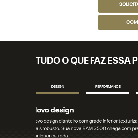
SOLICI
COM
TUDO O QUE FAZ ESSA P
DESIGN
PERFORMANCE
Novos faróis
Novos faróis e lanternas full LED que iluminam 
Garanta mais segurança e um visual marcante, se