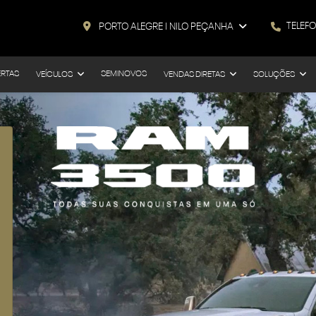
TELEF
PORTO ALEGRE I NILO PEÇANHA
ERTAS
SEMINOVOS
VEÍCULOS
VENDAS DIRETAS
SOLUÇÕES