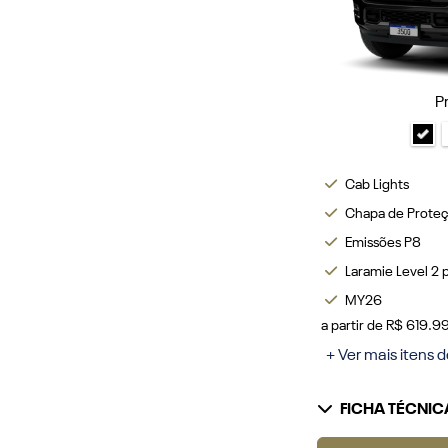
P
Cab Lights
Chapa de Prote
Emissões P8
Laramie Level 2 
MY26
a partir de R$ 619.
+ Ver mais itens d
FICHA TÉCNIC