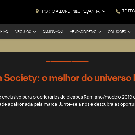
TELEF
PORTO ALEGRE I NILO PEÇANHA
ERTAS
SEMINOVOS
VEÍCULOS
VENDAS DIRETAS
SOLUÇÕES
__________
 Society: o melhor do universo
 exclusivo para proprietários de picapes Ram ano/modelo 2019
de apaixonada pela marca. Junte-se a nós e descubra as oportun