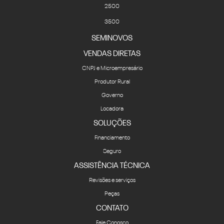
2500
3500
SEMINOVOS
VENDAS DIRETAS
CNPJ e Microempresário
Produtor Rural
Governo
Locadora
SOLUÇÕES
Financiamento
Seguro
ASSISTÊNCIA TÉCNICA
Revisões e serviços
Peças
CONTATO
Fale Conosco