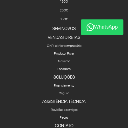
1500
2500
3500
WhatsApp
SEMINOVOS
VENDAS DIRETAS
CNPJ e Microempresário
Produtor Rural
Governo
Locadora
SOLUÇÕES
Financiamento
Seguro
ASSISTÊNCIA TÉCNICA
Revisões e serviços
Peças
CONTATO