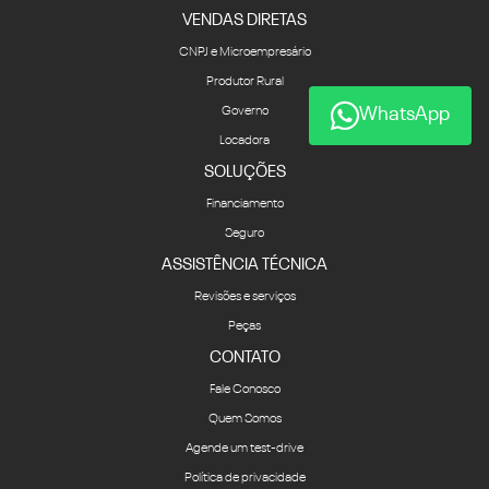
VENDAS DIRETAS
CNPJ e Microempresário
Produtor Rural
Governo
WhatsApp
Locadora
SOLUÇÕES
Financiamento
Seguro
ASSISTÊNCIA TÉCNICA
Revisões e serviços
Peças
CONTATO
Fale Conosco
Quem Somos
Agende um test-drive
Política de privacidade