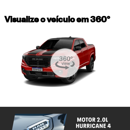
Visualize o veículo em 360°
templates.template-01.components.carousel.texts.control_
temp