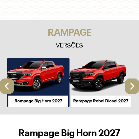
RAMPAGE
VERSÕES
Anterior
P
Rampage Big Horn 2027
Rampage Rebel Diesel 2027
Rampage Big Horn 2027
a partir de R$ 230.990,00