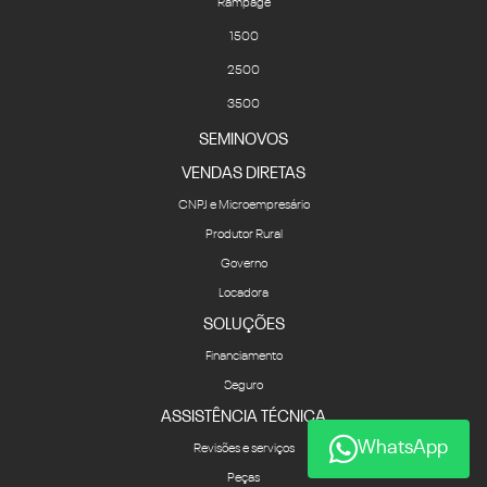
Rampage
1500
2500
3500
SEMINOVOS
VENDAS DIRETAS
CNPJ e Microempresário
Produtor Rural
Governo
Locadora
SOLUÇÕES
Financiamento
Seguro
ASSISTÊNCIA TÉCNICA
WhatsApp
Revisões e serviços
Peças