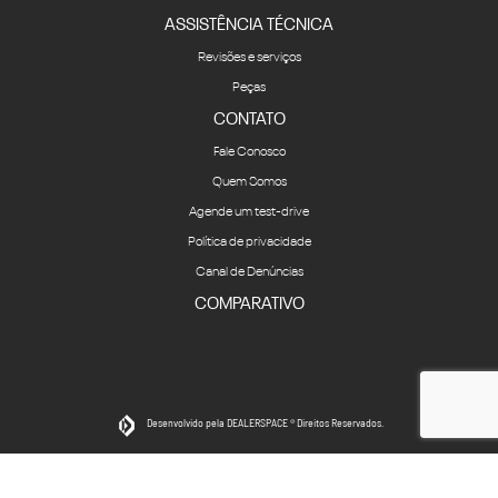
ASSISTÊNCIA TÉCNICA
Revisões e serviços
Peças
CONTATO
Fale Conosco
Quem Somos
Agende um test-drive
Política de privacidade
Canal de Denúncias
COMPARATIVO
Desenvolvido pela DEALERSPACE ® Direitos Reservados.
Desacelere. Seu bem maior é a vida.