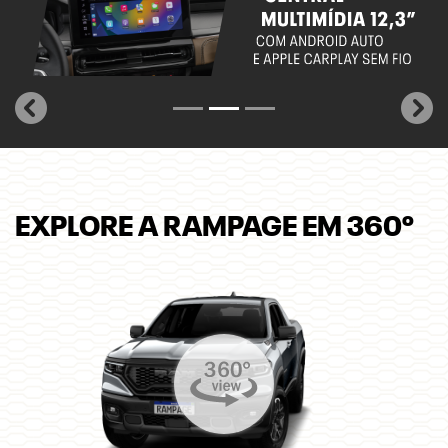
templates.template-01.components.carousel.texts.control_
temp
EXPLORE A RAMPAGE EM 360º