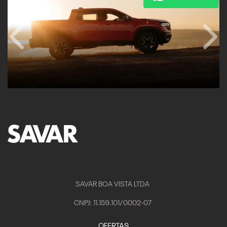
Anterior
Próx
SAVAR BOA VISTA LTDA
CNPJ: 11.159.101/0002-07
OFERTAS