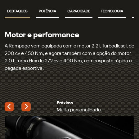
DESTAQUES
POTÊNCIA
CAPACIDADE
TECNOLOGIA
SO
Motor e performance
A Rampage vem equipada com o motor 2.2 L Turbodiesel, de
200 cv e 450 Nm, e agora também com a opção do motor
2.0 L Turbo Flex de 272 cv e 400 Nm, com resposta rápida e
pegada esportiva.
Próximo
Muita personalidade
Previous
Next