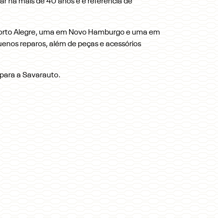
r há mais de 40 anos e é referência de
m Porto Alegre, uma em Novo Hamburgo e uma em
quenos reparos, além de peças e acessórios
 para a Savarauto.