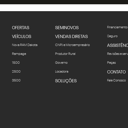
OFERTAS
SEMINOVOS
Financiamento
VEÍCULOS
VENDAS DIRETAS
Seguro
Nova RAM Dakota
CNPJ e Microempresário
ASSISTÊNC
Rampage
Produtor Rural
Revisões e ser
1500
Governo
Peças
2500
Locadora
CONTATO
3500
SOLUÇÕES
Fale Conosco