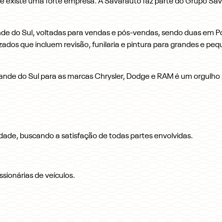
 existe uma forte empresa. A Savarauto faz parte do Grupo Sava
ande do Sul, voltadas para vendas e pós-vendas, sendo duas e
zados que incluem revisão, funilaria e pintura para grandes e pe
rande do Sul para as marcas Chrysler, Dodge e RAM é um orgulho
idade, buscando a satisfação de todas partes envolvidas.
sionárias de veículos.