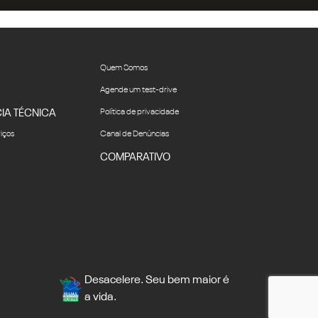
Quem Somos
Agende um test-drive
IA TÉCNICA
Política de privacidade
viços
Canal de Denúncias
COMPARATIVO
Desacelere. Seu bem maior é
a vida.