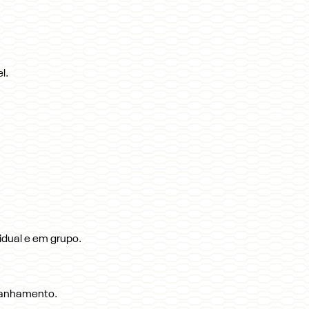
l.
idual e em grupo.
mpanhamento.