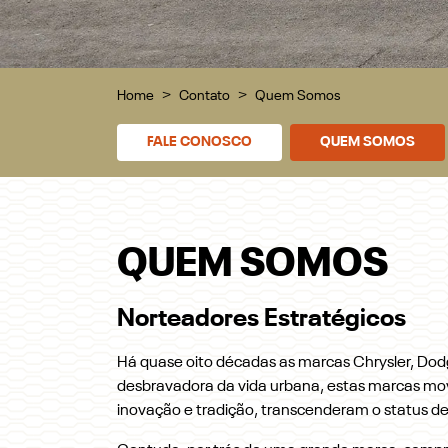
Home
Contato
Quem Somos
FALE CONOSCO
QUEM SOMOS
QUEM SOMOS
Norteadores Estratégicos
Há quase oito décadas as marcas Chrysler, Dodg
desbravadora da vida urbana, estas marcas mov
inovação e tradição, transcenderam o status de