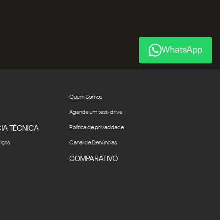
WhatsApp
Quem Somos
Agende um test-drive
IA TÉCNICA
Política de privacidade
viços
Canal de Denúncias
COMPARATIVO