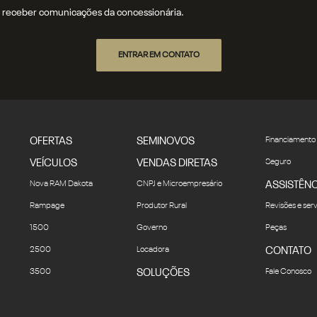
receber comunicações da concessionária.
ENTRAR EM CONTATO
OFERTAS
SEMINOVOS
Financiamento
VEÍCULOS
VENDAS DIRETAS
Seguro
Nova RAM Dakota
CNPJ e Microempresário
ASSISTÊNC
Rampage
Produtor Rural
Revisões e ser
1500
Governo
Peças
2500
Locadora
CONTATO
3500
SOLUÇÕES
Fale Conosco