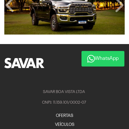
Anterior
Próx
WhatsApp
SAVAR BOA VISTA LTDA
CNPJ: 11.159.101/0002-07
OFERTAS
VEÍCULOS