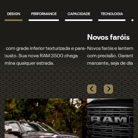
DESIGN
PERFORMANCE
CAPACIDADE
TECNOLOGIA
S
Novos faróis
Novos faróis e lanternas full LED que iluminam seu caminho
com precisão. Garanta mais segurança e um visual
marcante, seja de dia ou de noite.​
Próximo
Madeira de verdade
Previous
Next