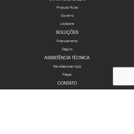
Produtor Rural
Governo
Locadora
SOLUÇÕES
Financiamento
Seguro
ASSISTÊNCIA TÉCNICA
Revisões e serviços
Peças
CONTATO
Fale Conosco
Quem Somos
Agende um test-drive
Política de privacidade
Canal de Denúncias
COMPARATIVO