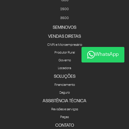
1500
2500
3500
SEMINOVOS
VENDAS DIRETAS
CNPJ e Microempresário
Produtor Rural
WhatsApp
Governo
Locadora
SOLUÇÕES
Financiamento
Seguro
ASSISTÊNCIA TÉCNICA
Revisões e serviços
Peças
CONTATO