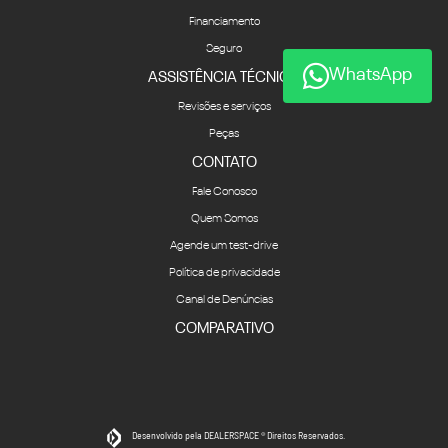
Financiamento
Seguro
WhatsApp
ASSISTÊNCIA TÉCNICA
Revisões e serviços
Peças
CONTATO
Fale Conosco
Quem Somos
Agende um test-drive
Política de privacidade
Canal de Denúncias
COMPARATIVO
Desenvolvido pela DEALERSPACE ® Direitos Reservados.