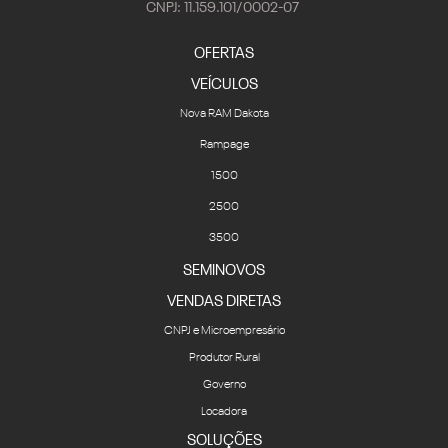
CNPJ: 11.159.101/0002-07
OFERTAS
VEÍCULOS
Nova RAM Dakota
Rampage
1500
2500
3500
SEMINOVOS
VENDAS DIRETAS
CNPJ e Microempresário
Produtor Rural
Governo
Locadora
SOLUÇÕES