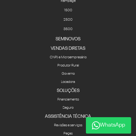
Rampage
1500
2500
3500
SEMINOVOS
VENDAS DIRETAS
CNPJ e Microempresário
Produtor Rural
Governo
Locadora
SOLUÇÕES
Financiamento
Seguro
ASSISTÊNCIA TÉCNICA
WhatsApp
Revisões e serviços
Peças