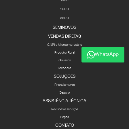
1500
2500
3500
SEMINOVOS
VENDAS DIRETAS
CNPJ e Microempresário
Produtor Rural
WhatsApp
Governo
Locadora
SOLUÇÕES
Financiamento
Seguro
ASSISTÊNCIA TÉCNICA
Revisões e serviços
Peças
CONTATO