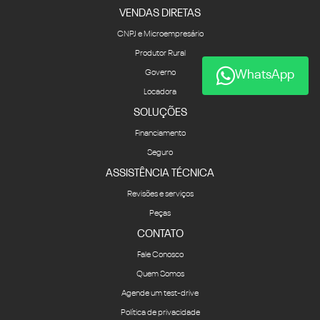
VENDAS DIRETAS
CNPJ e Microempresário
Produtor Rural
Governo
WhatsApp
Locadora
SOLUÇÕES
Financiamento
Seguro
ASSISTÊNCIA TÉCNICA
Revisões e serviços
Peças
CONTATO
Fale Conosco
Quem Somos
Agende um test-drive
Política de privacidade