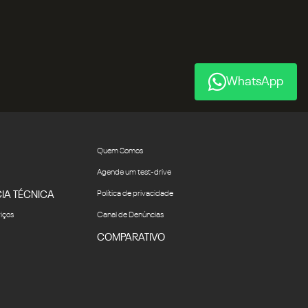
WhatsApp
Quem Somos
Agende um test-drive
IA TÉCNICA
Política de privacidade
viços
Canal de Denúncias
COMPARATIVO