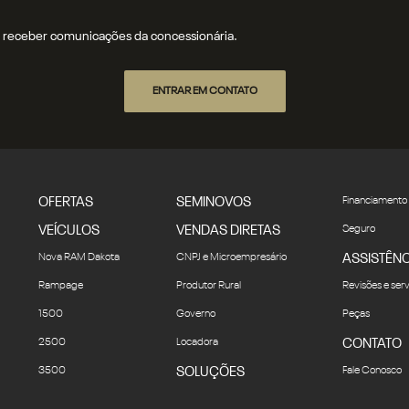
receber comunicações da concessionária.
ENTRAR EM CONTATO
OFERTAS
SEMINOVOS
Financiamento
VEÍCULOS
VENDAS DIRETAS
Seguro
Nova RAM Dakota
CNPJ e Microempresário
ASSISTÊNC
Rampage
Produtor Rural
Revisões e ser
1500
Governo
Peças
2500
Locadora
CONTATO
3500
SOLUÇÕES
Fale Conosco