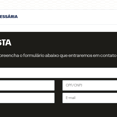
CESSÁRIA
STA
r, preencha o formulário abaixo que entraremos em contat