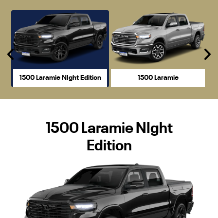
Anterior
P
1500 Laramie NIght Edition
1500 Laramie
1500 Laramie NIght
Edition