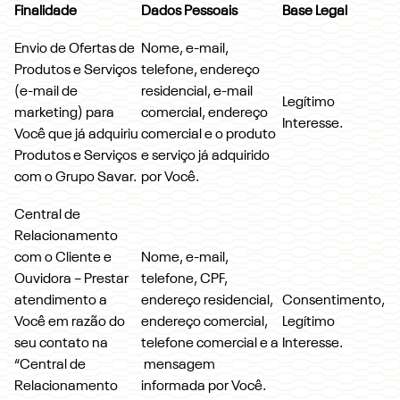
Finalidade
Dados Pessoais
Base Legal
Envio de Ofertas de
Nome, e-mail,
Produtos e Serviços
telefone, endereço
(e-mail de
residencial, e-mail
Legítimo
marketing) para
comercial, endereço
Interesse.
Você que já adquiriu
comercial e o produto
Produtos e Serviços
e serviço já adquirido
com o Grupo Savar.
por Você.
Central de
Relacionamento
com o Cliente e
Nome, e-mail,
Ouvidora – Prestar
telefone, CPF,
atendimento a
endereço residencial,
Consentimento,
Você em razão do
endereço comercial,
Legítimo
seu contato na
telefone comercial e a
Interesse.
“Central de
mensagem
Relacionamento
informada por Você.