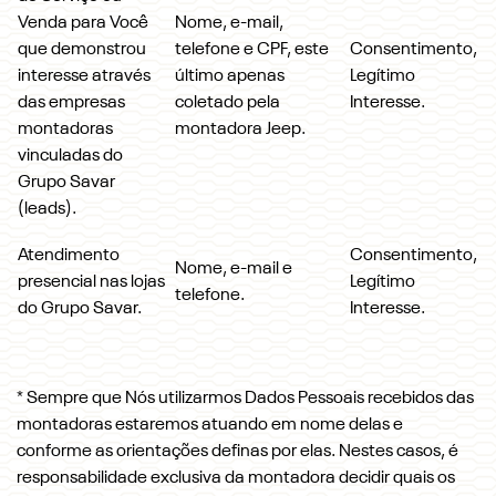
Venda para Você
Nome, e-mail,
que demonstrou
telefone e CPF, este
Consentimento,
interesse através
último apenas
Legítimo
das empresas
coletado pela
Interesse.
montadoras
montadora Jeep.
vinculadas do
Grupo Savar
(leads).
Atendimento
Consentimento,
Nome, e-mail e
presencial nas lojas
Legítimo
telefone.
do Grupo Savar.
Interesse.
* Sempre que Nós utilizarmos Dados Pessoais recebidos das
montadoras estaremos atuando em nome delas e
conforme as orientações definas por elas. Nestes casos, é
responsabilidade exclusiva da montadora decidir quais os