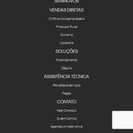
SEMINOVOS
VENDAS DIRETAS
CNPJ e Microempresário
Produtor Rural
Governo
Locadora
SOLUÇÕES
Financiamento
Seguro
ASSISTÊNCIA TÉCNICA
Revisões e serviços
Peças
CONTATO
Fale Conosco
Quem Somos
Agende um test-drive