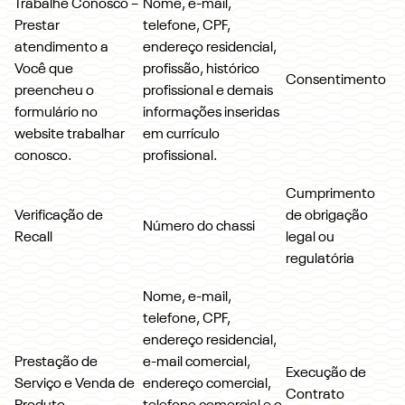
Trabalhe Conosco –
Nome, e-mail,
Prestar
telefone, CPF,
atendimento a
endereço residencial,
Você que
profissão, histórico
Consentimento
preencheu o
profissional e demais
formulário no
informações inseridas
website trabalhar
em currículo
conosco.
profissional.
Cumprimento
Verificação de
de obrigação
Número do chassi
Recall
legal ou
regulatória
Nome, e-mail,
telefone, CPF,
endereço residencial,
Prestação de
e-mail comercial,
Execução de
Serviço e Venda de
endereço comercial,
Contrato