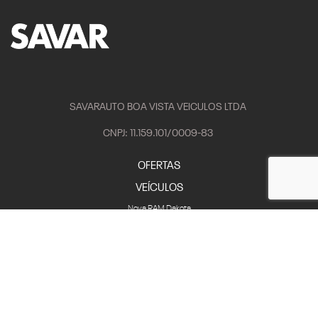
SAVARAUTO BOA VISTA VEICULOS LTDA
CNPJ: 11.159.101/0009-83
OFERTAS
VEÍCULOS
Nova RAM Dakota
Rampage
1500
2500
3500