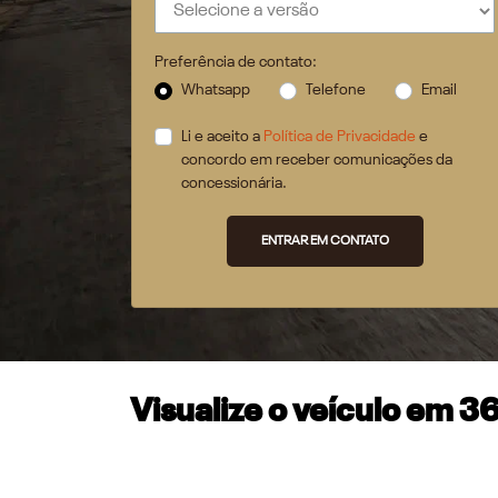
Preferência de contato:
Whatsapp
Telefone
Email
Li e aceito a
Política de Privacidade
e
concordo em receber comunicações da
concessionária.
ENTRAR EM CONTATO
Visualize o veículo em 3