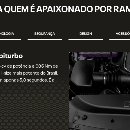
A QUEM É APAIXONADO POR RA
NOLOGIA
SEGURANÇA
DESIGN
ACESSÓ
 velocidades
cidades, com trocas rápidas
Hurricane 6. Além de entregar
ribui para a redução do