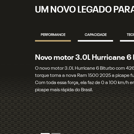
UM NOVO LEGADO PAR
PERFORMANCE
CAPACIDADE
TEC
Transmissão automática de 8
Uma moderna transmissão automática de 8 velo
e imperceptíveis, está acoplada ao novo motor 
muita performance quando necessário, ela cont
consumo de combustível.