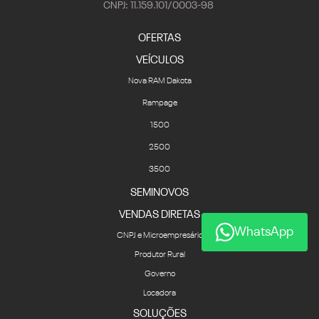
CNPJ: 11.159.101/0003-98
OFERTAS
VEÍCULOS
Nova RAM Dakota
Rampage
1500
2500
3500
SEMINOVOS
VENDAS DIRETAS
WhatsApp
CNPJ e Microempresário
Produtor Rural
Governo
Locadora
SOLUÇÕES