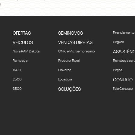
8.
OFERTAS
SEMINOVOS
Financiamento
VEÍCULOS
VENDAS DIRETAS
Seguro
Nova RAM Dakota
CNPJ e Microempresário
ASSISTÊNC
Rampage
Produtor Rural
Revisões e ser
1500
Governo
Peças
2500
Locadora
CONTATO
3500
SOLUÇÕES
Fale Conosco