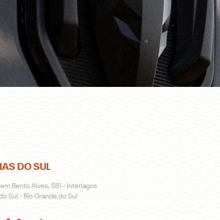
IAS DO SUL
em Bento Alves, 581 - Interlagos
do Sul - Rio Grande do Sul