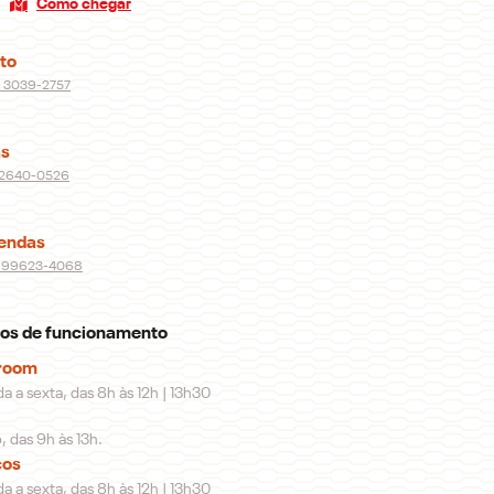
Como chegar
to
) 3039-2757
s
) 2640-0526
endas
) 99623-4068
ios de funcionamento
room
 a sexta, das 8h às 12h | 13h30
 das 9h às 13h.
ços
 a sexta, das 8h às 12h | 13h30