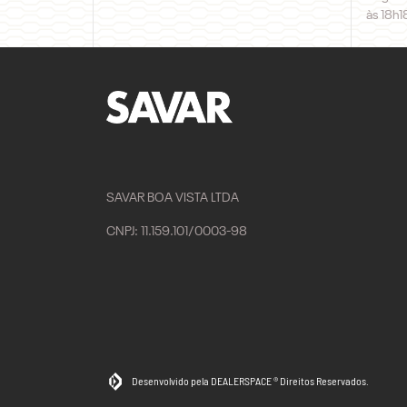
às 18h1
SAVAR BOA VISTA LTDA
CNPJ: 11.159.101/0003-98
Desenvolvido pela DEALERSPACE ® Direitos Reservados.