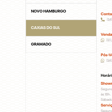
NOVO HAMBURGO
Conta
(54
CAXIAS DO SUL
Venda
(51
GRAMADO
Pós-V
(54
Horár
Show
Segunda
às 18h.
Sábado,
Servi
Segunda