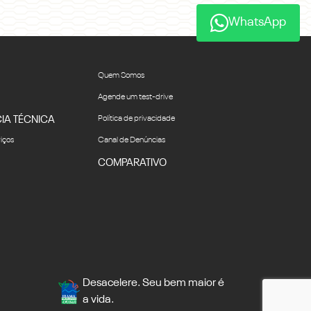
WhatsApp
Quem Somos
Agende um test-drive
IA TÉCNICA
Política de privacidade
viços
Canal de Denúncias
COMPARATIVO
Desacelere. Seu bem maior é
a vida.