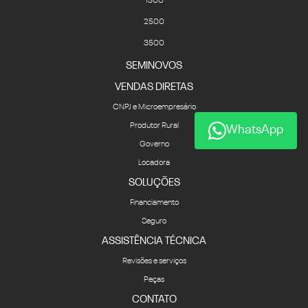
1500
2500
3500
SEMINOVOS
VENDAS DIRETAS
CNPJ e Microempresário
Produtor Rural
WhatsApp
Governo
Locadora
SOLUÇÕES
Financiamento
Seguro
ASSISTÊNCIA TÉCNICA
Revisões e serviços
Peças
CONTATO