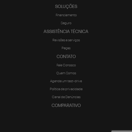
Financiamento
Seguro
ASSISTÊNCIA TÉCNICA
Revisões e serviços
Peças
CONTATO
Fale Conosco
Quem Somos
Agende um test-drive
Política de privacidade
Canal de Denúncias
COMPARATIVO
Desenvolvido pela DEALERSPACE ® Direitos Reservados.