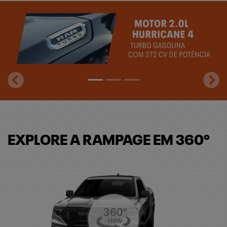
templates.template-01.components.carousel.texts.control_
temp
EXPLORE A RAMPAGE EM 360º