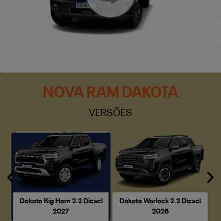
NOVA RAM DAKOTA
VERSÕES
Anterior
P
Dakota Big Horn 2.2 Diesel
Dakota Warlock 2.2 Diesel
2027
2026
Dakota Big Horn 2.2