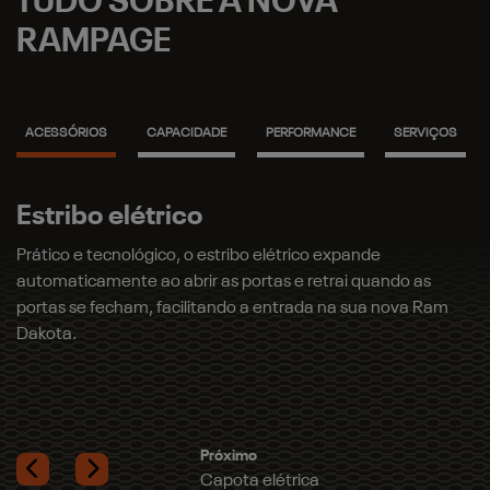
ACESSÓRIOS
CAPACIDADE
PERFORMANCE
SERVIÇOS
Capota elétrica
Proteção para caçamba e carga: a capota marítima elétrica
traz tecnologia e praticidade, permitindo abrir e fechar a
capota com apenas um toque e mantendo os seus itens
ainda mais protegidos.
Próximo
Tapete de borda elevada
Previous
Next