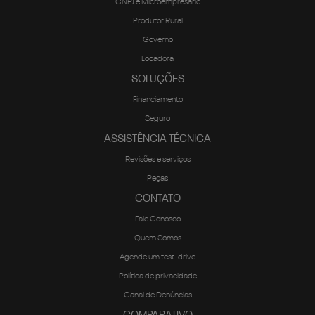
CNPJ e Microempresário
Produtor Rural
Governo
Locadora
SOLUÇÕES
Financiamento
Seguro
ASSISTÊNCIA TÉCNICA
Revisões e serviços
Peças
CONTATO
Fale Conosco
Quem Somos
Agende um test-drive
Política de privacidade
Canal de Denúncias