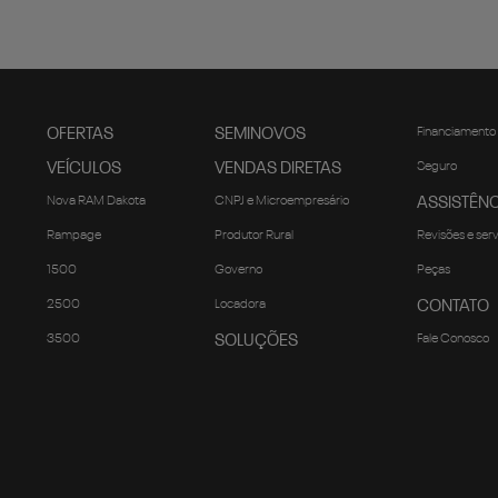
OFERTAS
SEMINOVOS
Financiamento
VEÍCULOS
VENDAS DIRETAS
Seguro
Nova RAM Dakota
CNPJ e Microempresário
ASSISTÊNC
Rampage
Produtor Rural
Revisões e ser
1500
Governo
Peças
2500
Locadora
CONTATO
3500
SOLUÇÕES
Fale Conosco