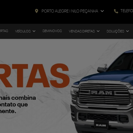
TELEF
PORTO ALEGRE I NILO PEÇANHA
ERTAS
SEMINOVOS
VEÍCULOS
VENDAS DIRETAS
SOLUÇÕES