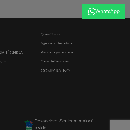
WhatsApp
Quem Somos
Agende um test-drive
IA TÉCNICA
Política de privacidade
viços
Canal de Denúncias
COMPARATIVO
Desacelere. Seu bem maior é
a vida.