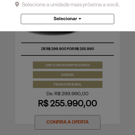
Selecione a unidade mais próxima a você.
Selecionar
DE R$ 299.900 POR R$ 255.990
CNPJ E MICROEMPRESÁRIOS
DAKOTA
PRODUTOR RURAL
De: R$ 299.990,00
R$ 255.990,00
CONFIRA A OFERTA