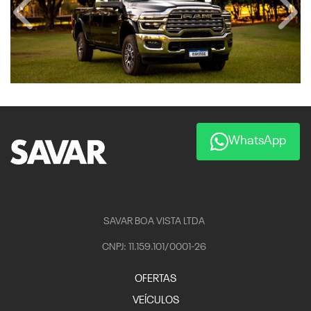
Anterior
Próx
WhatsApp
SAVAR BOA VISTA LTDA
CNPJ: 11.159.101/0001-26
OFERTAS
VEÍCULOS